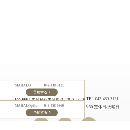
MAHALO
042-439-3121
美容室 MAHALO（マハロ）
予約する
〒188-0001 東京都西東京市谷戸町3-27-10
TEL.042-439-3121
MAHALOpiha
042-458-0860
営業時間/月～土 10:00～19:00 日 10:00～18:30 定休日/火曜日
予約する