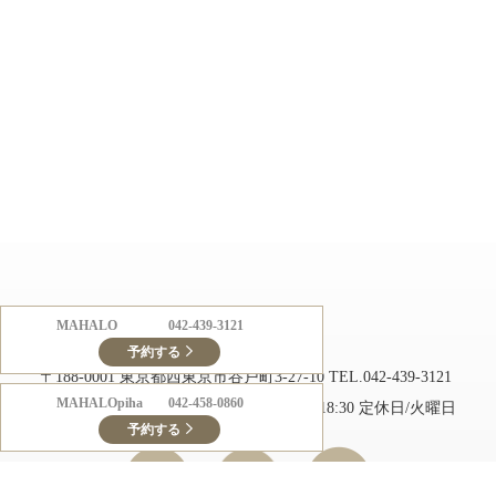
MAHALO
042-439-3121
美容室 MAHALO（マハロ）
予約する
〒188-0001 東京都西東京市谷戸町3-27-10
TEL.042-439-3121
MAHALOpiha
042-458-0860
営業時間/月～土 10:00～19:00 日 10:00～18:30 定休日/火曜日
予約する