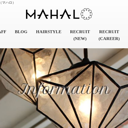
（マハロ）
AFF
BLOG
HAIRSTYLE
RECRUIT
RECRUIT
(NEW)
(CAREER)
Information