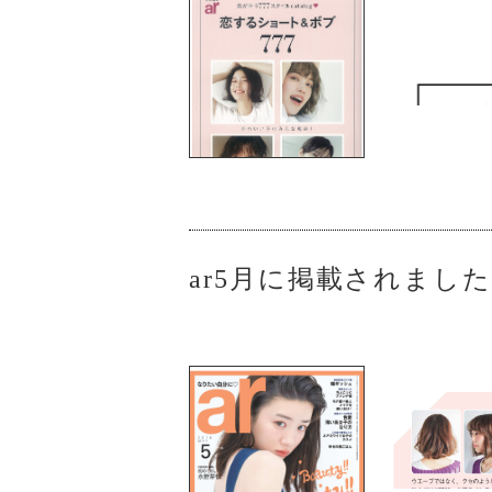
ar5月に掲載されまし
本日発売の『a
した。今回は秋
く、巻いてもラ
迷っていたらM
※デジタル版で