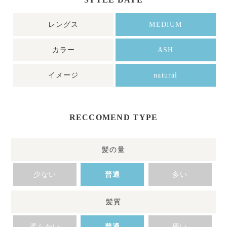
レングス
MEDIUM
カラー
ASH
イメージ
natural
RECCOMEND TYPE
髪の量
少ない
普通
多い
髪質
柔らかい
普通
硬い