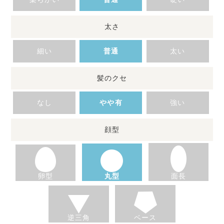
太さ
細い
普通
太い
髪のクセ
なし
やや有
強い
顔型
卵型
丸型
面長
逆三角
ベース